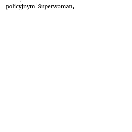
policyjnym! Superwoman,
Kapitan Ameryka, Iron Man,
Kapitan Żbik i Al Capone z
dobrym sercem wsparli zbiórkę
na leczenie serduszka Kasi.
Były konkursy
superbohaterskie dla
najmłodszych, które dla
dorosłych stanowiły nie lada
trudność.
I był taniec Kapitana Ameryki z
Kasią.
Kliknij i poznaj więcej
szczegółów.
NA SKRÓTY
O nas