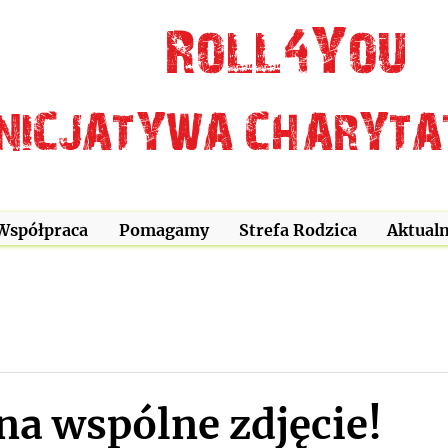
Roll4You
INICJATYWA CHARYT
Współpraca
Pomagamy
Strefa Rodzica
Aktualn
na wspólne zdjęcie!