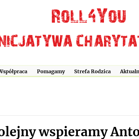
Roll4You
INICJATYWA CHARYT
Współpraca
Pomagamy
Strefa Rodzica
Aktualn
kolejny wspieramy Anto